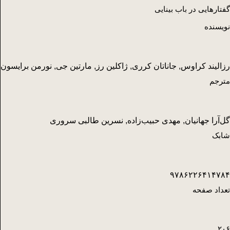
گفتارهایی در باب بینایی
نویسنده
رزالیند کراوس, جاناتان کرری, ژاکلین رز, مارتین جی, نورمن برایسون
مترجم
گل‌آرا جهانیان, مهدی حبیب‌زاده, نسرین طالبی سروری
شابک
۹۷۸۶۲۲۶۴۱۴۷۸۴
تعداد صفحه
۲۰۶