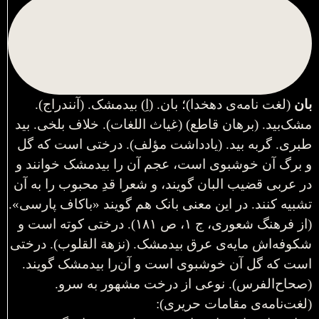
بان
(لغت نامه‌ی دهخدا)؛ بان. (اِ) بیدمشک. (آنندراج).
مشک‌بید. (برهان قاطع) (غیاث اللغات). خلاف بلخی. بید
طبری. گربه بید. (یادداشت مؤلف). درختی است که گل
و برگ آن خوشبوی است، عجم آن را بیدمشک خوانند و
در عربی قضیب البان گویند، و شعرا قدِ محبوب را به آن
تشبیه کنند. در این معنی بانک هم گویند «باکاف پارسی».
(از فرهنگ شعوری، ج ۱، ص ۱۸۱). درختی کوته است و
شکوفه‌اش مایه‌ی عرق بیدمشک. (نزهة القلوب). درختی
است که گل آن خوشبوی است و آن‌را بیدمشک گویند.
(صحاح‌الفرس). نوعی از درخت مشهور به سرو.
(لغت‌نامه‌ی مقامات حریری):